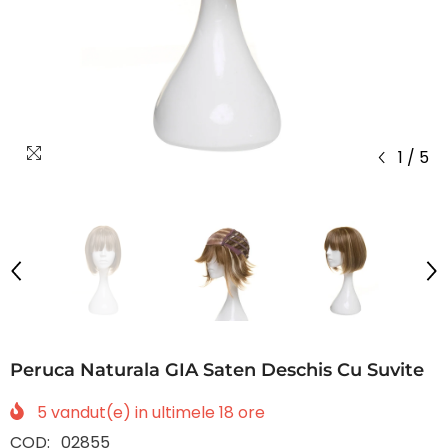
1
/
5
Peruca Naturala GIA Saten Deschis Cu Suvite
5
vandut(e) in ultimele
18
ore
COD:
02855