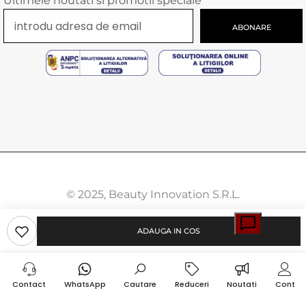
Ultimele noutati si promotii speciale
ABONARE
© 2025, Beauty Innovation S.R.L.
Modalitati
ADAUGA IN COS
de
plata
Contact
WhatsApp
Cautare
Reduceri
Noutati
Cont