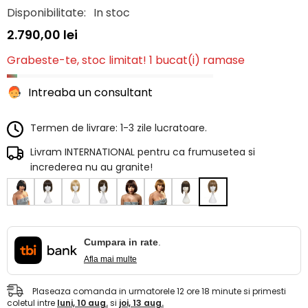
Disponibilitate:
In stoc
2.790,00 lei
Grabeste-te, stoc limitat! 1 bucat(i) ramase
Intreaba un consultant
Termen de livrare: 1-3 zile lucratoare.
Livram INTERNATIONAL pentru ca frumusetea si
increderea nu au granite!
Cumpara in rate
.
Afla mai multe
Plaseaza comanda in urmatorele
12
ore
18
minute
si primesti
coletul intre
luni, 10 aug.
si
joi, 13 aug.