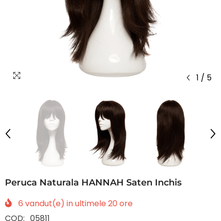
1
/
5
Peruca Naturala HANNAH Saten Inchis
6
vandut(e) in ultimele
20
ore
COD:
05811