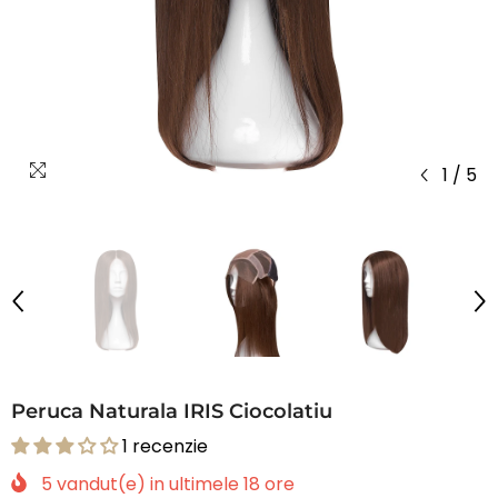
1
/
5
Peruca Naturala IRIS Ciocolatiu
1 recenzie
5
vandut(e) in ultimele
18
ore