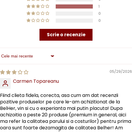
1
0
0
Scrie o recenzie
Sort By
05/29/2026
Carmen Topareanu
Fiind clieta fidela, corecta, asa cum am dat recenzii
pozitive produselor pe care le-am achizitionat de la
BelHer, vin si cu o experianta mai putin placuta! Dupa
achizoitia a peste 20 produse (premium in general, aici
ma refer la calitatea parului si a costurilor) pentru prima
oara sunt foarte dezamagita de calitatea Belher! Am