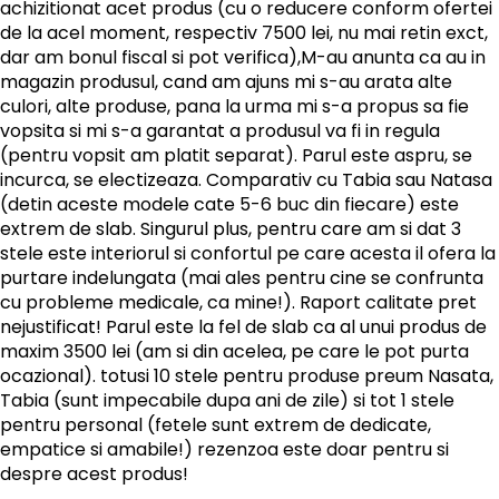
achizitionat acet produs (cu o reducere conform ofertei
de la acel moment, respectiv 7500 lei, nu mai retin exct,
dar am bonul fiscal si pot verifica),M-au anunta ca au in
magazin produsul, cand am ajuns mi s-au arata alte
culori, alte produse, pana la urma mi s-a propus sa fie
vopsita si mi s-a garantat a produsul va fi in regula
(pentru vopsit am platit separat). Parul este aspru, se
incurca, se electizeaza. Comparativ cu Tabia sau Natasa
(detin aceste modele cate 5-6 buc din fiecare) este
extrem de slab. Singurul plus, pentru care am si dat 3
stele este interiorul si confortul pe care acesta il ofera la
purtare indelungata (mai ales pentru cine se confrunta
cu probleme medicale, ca mine!). Raport calitate pret
nejustificat! Parul este la fel de slab ca al unui produs de
maxim 3500 lei (am si din acelea, pe care le pot purta
ocazional). totusi 10 stele pentru produse preum Nasata,
Tabia (sunt impecabile dupa ani de zile) si tot 1 stele
pentru personal (fetele sunt extrem de dedicate,
empatice si amabile!) rezenzoa este doar pentru si
despre acest produs!