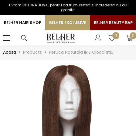
Livram INTERNATIONAL pentru ca frumusetea si increderea nu au
SARI LA CONTINUT
granite!
BELHER HAIR SHOP
BELHER EXCLUSIVE
BELHER BEAUTY BAR
0
Liste
0
0
a
de
favorite
Acasa
Products
Peruca Naturala IRIS Ciocolatiu