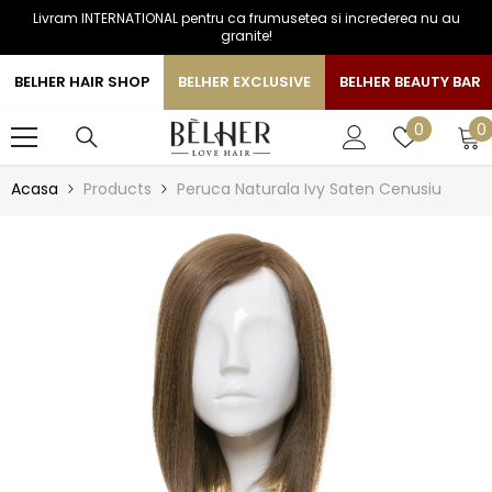
Livram INTERNATIONAL pentru ca frumusetea si increderea nu au
SARI LA CONTINUT
granite!
BELHER HAIR SHOP
BELHER EXCLUSIVE
BELHER BEAUTY BAR
0
Liste
0
0
a
de
favorite
Acasa
Products
Peruca Naturala Ivy Saten Cenusiu