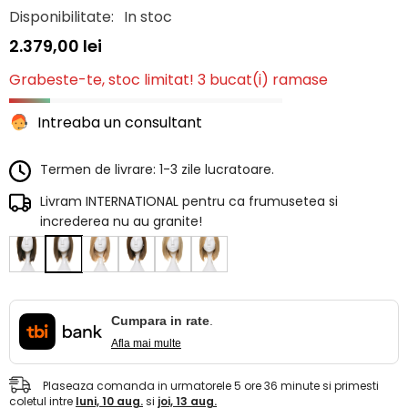
Disponibilitate:
In stoc
2.379,00 lei
Grabeste-te, stoc limitat! 3 bucat(i) ramase
Intreaba un consultant
Termen de livrare: 1-3 zile lucratoare.
Livram INTERNATIONAL pentru ca frumusetea si
increderea nu au granite!
Cumpara in rate
.
Afla mai multe
Plaseaza comanda in urmatorele
5
ore
36
minute
si primesti
coletul intre
luni, 10 aug.
si
joi, 13 aug.