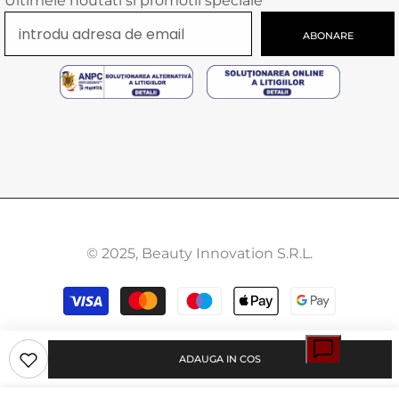
Ultimele noutati si promotii speciale
ABONARE
© 2025, Beauty Innovation S.R.L.
Modalitati
de
plata
ADAUGA IN COS