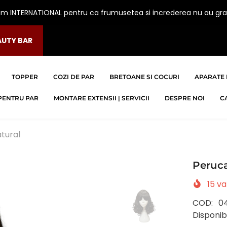
am INTERNATIONAL pentru ca frumusetea si increderea nu au gra
AUTY BAR
TOPPER
COZI DE PAR
BRETOANE SI COCURI
APARATE 
PENTRU PAR
MONTARE EXTENSII | SERVICII
DESPRE NOI
C
tural
Peruca
15
va
COD:
0
Disponibi