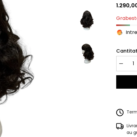
1.290,00
Grabeste
Intr
Cantitat
Redu
cantitate
pentru
Peruca
Naturala
Leila
Negru
Natural
Terme
Livr
au g