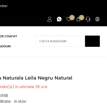
nite!
Liste
0
0
0
de
articole
favorite
DE COAFAT
AI NEVOIE DE AJUTOR?
ADOURI
Daca ai nevoie de ajutor/informatii te
rugam sa ne contactezi.
CONTACT
 Naturala Leila Negru Natural
ndut(e) in ultimele
35
ore
4558
litate:
In stoc