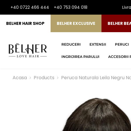
SARI LA CONTINUT
+40 0722 466 444
+40 753 094 018
Livr
BELHER HAIR SHOP
BELHER EXCLUSIVE
BELHER BE
REDUCERI
EXTENSII
PERUCI
INGRIJIREA PARULUI
ACCESORII 
Acasa
Products
Peruca Naturala Leila Negru Na