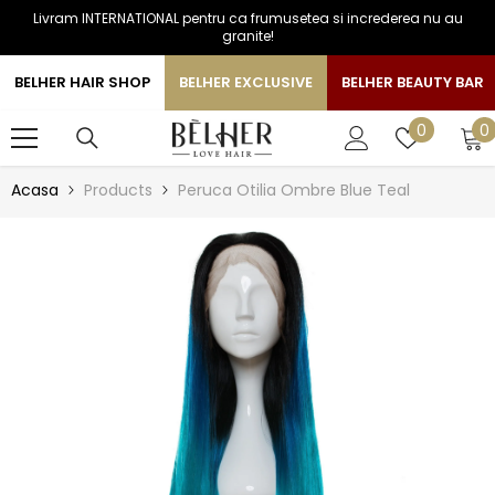
Livram INTERNATIONAL pentru ca frumusetea si increderea nu au
SARI LA CONTINUT
granite!
BELHER HAIR SHOP
BELHER EXCLUSIVE
BELHER BEAUTY BAR
0
Liste
0
0
a
de
favorite
Acasa
Products
Peruca Otilia Ombre Blue Teal