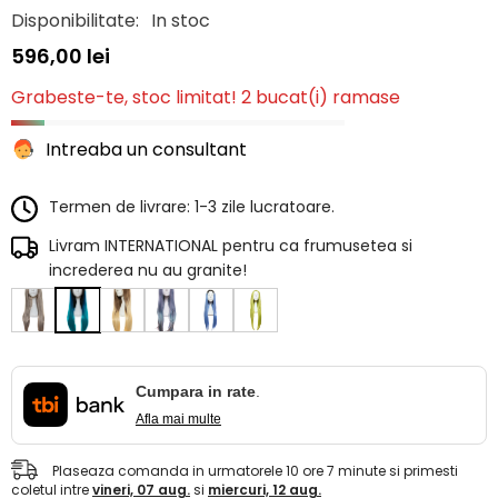
Disponibilitate:
In stoc
596,00 lei
Grabeste-te, stoc limitat! 2 bucat(i) ramase
Intreaba un consultant
Termen de livrare: 1-3 zile lucratoare.
Livram INTERNATIONAL pentru ca frumusetea si
increderea nu au granite!
Cumpara in rate
.
Afla mai multe
Plaseaza comanda in urmatorele
10
ore
7
minute
si primesti
coletul intre
vineri, 07 aug.
si
miercuri, 12 aug.