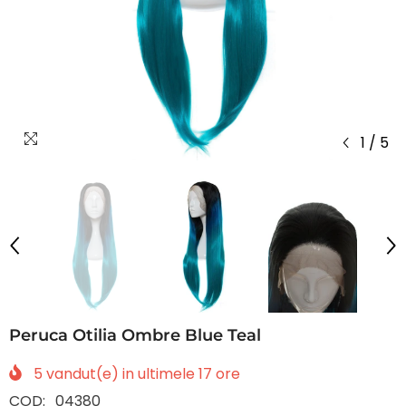
1
/
5
Peruca Otilia Ombre Blue Teal
5
vandut(e) in ultimele
17
ore
COD:
04380