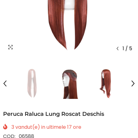
1
/
5
Peruca Raluca Lung Roscat Deschis
3
vandut(e) in ultimele
17
ore
COD:
06588