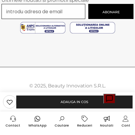
Ultimele noutati si promotii speciale
ABONARE
© 2025, Beauty Innovation S.R.L.
Modalitati
ADAUGA IN COS
de
plata
Contact
WhatsApp
Cautare
Reduceri
Noutati
Cont