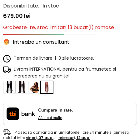
Disponibilitate:
In stoc
679,00 lei
Grabeste-te, stoc limitat! 13 bucat(i) ramase
Intreaba un consultant
Termen de livrare: 1-3 zile lucratoare.
Livram INTERNATIONAL pentru ca frumusetea si
increderea nu au granite!
Cumpara in rate
.
Afla mai multe
Plaseaza comanda in urmatorele
1
ore
24
minute
si primesti
coletul intre
vineri, 07 aug.
si
miercuri, 12 aug.