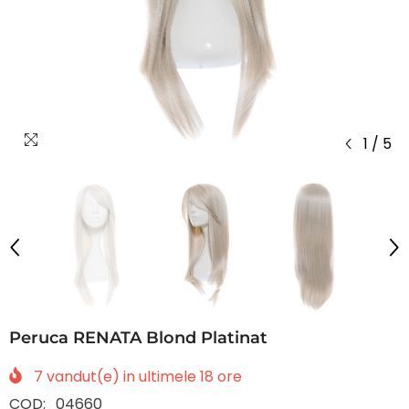
1
/
5
Peruca RENATA Blond Platinat
7
vandut(e) in ultimele
18
ore
COD:
04660