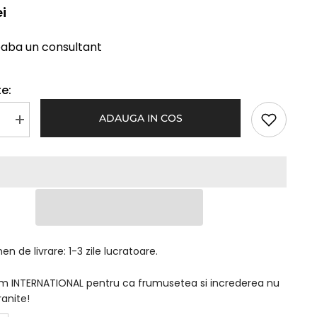
ei
eaba un consultant
e:
ADAUGA IN COS
Mareste
a
cantitatea
pentru
s
Pieptanas
Maro
n de livrare: 1-3 zile lucratoare.
am INTERNATIONAL pentru ca frumusetea si increderea nu
ranite!