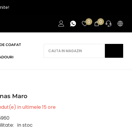
nite!
Liste
0
0
0
de
articole
favorite
DE COAFAT
AI NEVOIE DE AJUTOR?
ADOURI
Daca ai nevoie de ajutor/informatii te
rugam sa ne contactezi.
CONTACT
anas Maro
dut(e) in ultimele
15
ore
5960
litate:
In stoc