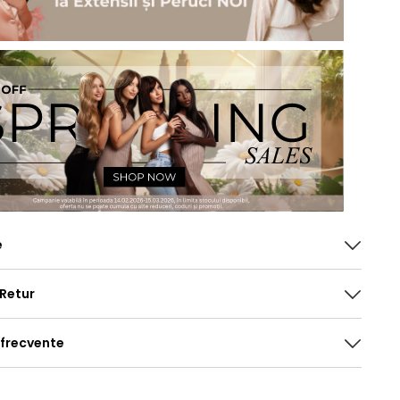
e
 Retur
 frecvente