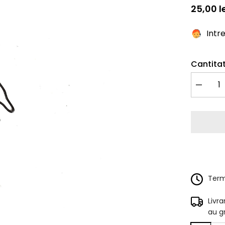
25,00 l
Intr
Cantitat
Redu
cantitate
pentru
Pieptana
Maro
Terme
Livr
au g