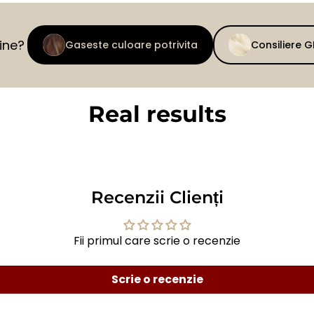
tine?
Gaseste culoare potrivita
Consiliere 
Real results
BEFORE
AFTER
Recenzii Clienți
Fii primul care scrie o recenzie
Scrie o recenzie