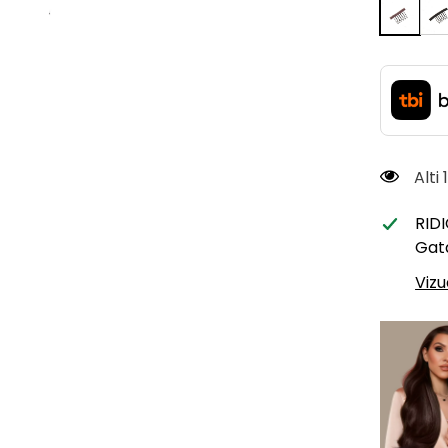
Alti
RID
Gata
Vizu