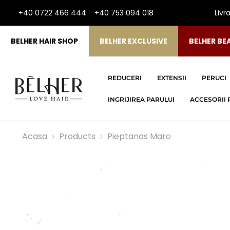
SARI LA CONTINUT
+40 0722 466 444
+40 753 094 018
Livr
BELHER HAIR SHOP
BELHER EXCLUSIVE
BELHER BE
REDUCERI
EXTENSII
PERUCI
INGRIJIREA PARULUI
ACCESORII 
Acasa
Products
Pieptanas Maro