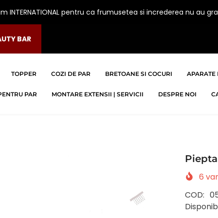
am INTERNATIONAL pentru ca frumusetea si increderea nu au gra
AUTY BAR
TOPPER
COZI DE PAR
BRETOANE SI COCURI
APARATE 
PENTRU PAR
MONTARE EXTENSII | SERVICII
DESPRE NOI
C
Piept
6
van
COD:
0
Disponibi