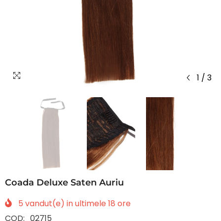
1
/
3
Coada Deluxe Saten Auriu
5
vandut(e) in ultimele
18
ore
COD:
02715