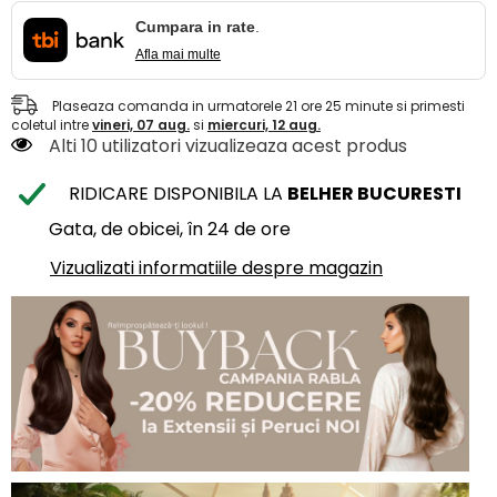
Cumpara in rate
.
Afla mai multe
Plaseaza comanda in urmatorele
21
ore
25
minute
si primesti
coletul intre
vineri, 07 aug.
si
miercuri, 12 aug.
Alti 10 utilizatori vizualizeaza acest produs
RIDICARE DISPONIBILA LA
BELHER BUCURESTI
Gata, de obicei, în 24 de ore
Vizualizati informatiile despre magazin