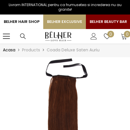
Livram INTERNATIONAL pentru ca frumusetea si increderea nu au
SARI LA CONTINUT
granite!
BELHER HAIR SHOP
BELHER EXCLUSIVE
BELHER BEAUTY BAR
0
Liste
0
0
a
de
favorite
Acasa
Products
Coada Deluxe Saten Auriu