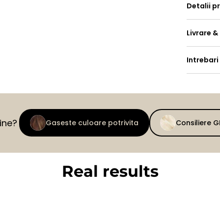
Detalii p
Livrare &
Intrebari
tine?
Gaseste culoare potrivita
Consiliere 
Real results
BEFORE
AFTER