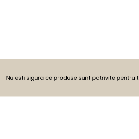
Nu esti sigura ce produse sunt potrivite pentru 
BEFORE
AFTER