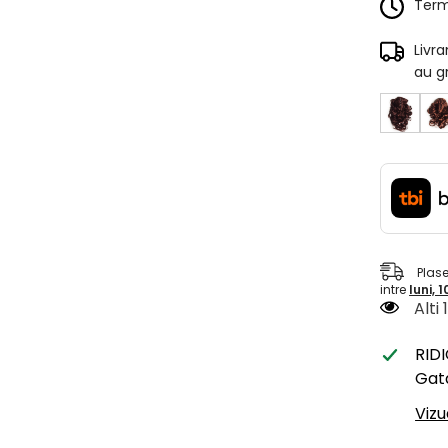
Terme
Livr
au g
Plas
intre
luni, 
Alti
RID
Gata
Vizu