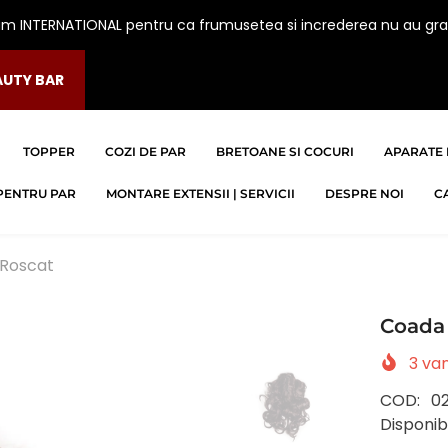
am INTERNATIONAL pentru ca frumusetea si increderea nu au gra
AUTY BAR
TOPPER
COZI DE PAR
BRETOANE SI COCURI
APARATE 
PENTRU PAR
MONTARE EXTENSII | SERVICII
DESPRE NOI
C
 Roscat
Coada 
3
van
COD:
0
Disponibi