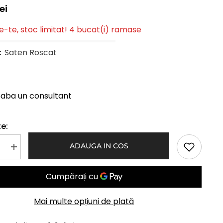
ei
-te, stoc limitat! 4 bucat(i) ramase
:
Saten Roscat
eaba un consultant
e:
ADAUGA IN COS
Mareste
a
cantitatea
pentru
Coada
Ondulata
Cleste
Saten
Mai multe opțiuni de plată
Roscat