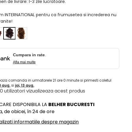
n de livrare: 1-3 zile lucratoare.
am INTERNATIONAL pentru ca frumusetea si increderea nu
ranite!
Cumpara in rate
.
Afla mai multe
eaza comanda in urmatorele
21
ore
0
minute
si primesti coletul
10 aug.
si
joi, 13 aug.
 10 utilizatori vizualizeaza acest produs
ICARE DISPONIBILA LA
BELHER BUCURESTI
, de obicei, în 24 de ore
alizati informatiile despre magazin