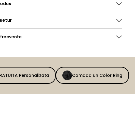
rodus
 Retur
 frecvente
GRATUITA Personalizata
Comada un Color Ring
BEFORE
AFTER