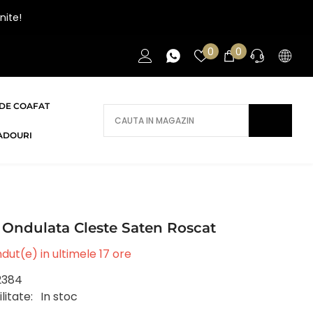
nite!
Liste
0
0
0
de
articole
favorite
DE COAFAT
AI NEVOIE DE AJUTOR?
ADOURI
Daca ai nevoie de ajutor/informatii te
rugam sa ne contactezi.
CONTACT
Ondulata Cleste Saten Roscat
dut(e) in ultimele
17
ore
2384
litate:
In stoc