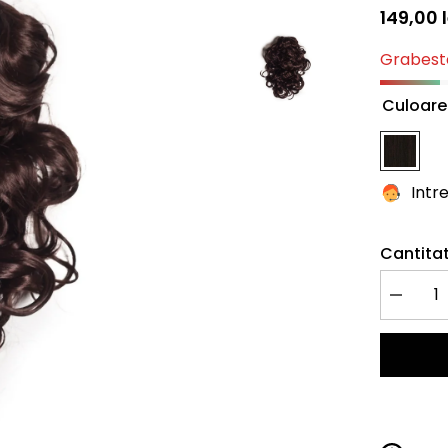
149,00 l
Grabeste
Culoare
Intr
Cantitat
Redu
cantitate
pentru
Coada
Ondulata
Cleste
Saten
Roscat