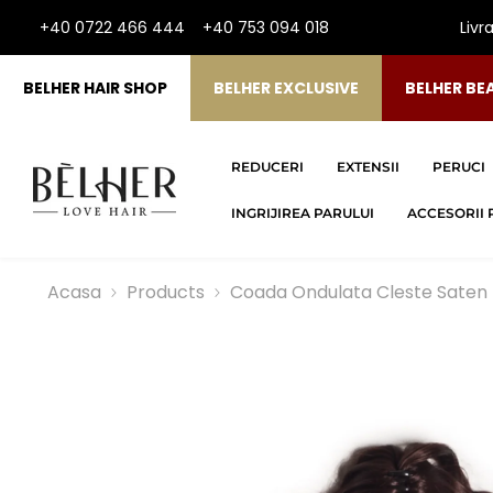
SARI LA CONTINUT
+40 0722 466 444
+40 753 094 018
Livr
BELHER HAIR SHOP
BELHER EXCLUSIVE
BELHER BE
REDUCERI
EXTENSII
PERUCI
INGRIJIREA PARULUI
ACCESORII 
Acasa
Products
Coada Ondulata Cleste Saten