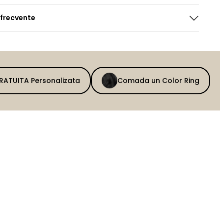
 frecvente
GRATUITA Personalizata
Comada un Color Ring
BEFORE
AFTER