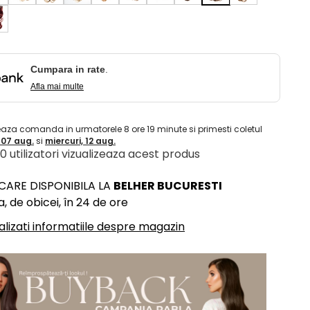
Cumpara in rate
.
Afla mai multe
eaza comanda in urmatorele
8
ore
19
minute
si primesti coletul
, 07 aug.
si
miercuri, 12 aug.
 10 utilizatori vizualizeaza acest produs
ICARE DISPONIBILA LA
BELHER BUCURESTI
, de obicei, în 24 de ore
alizati informatiile despre magazin