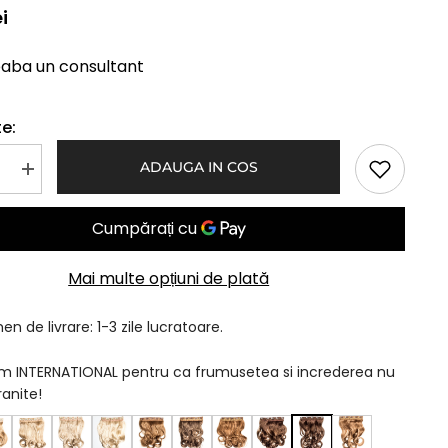
i
eaba un consultant
e:
ADAUGA IN COS
Mareste
a
cantitatea
pentru
Tresa
Clip-
On
Ondulat
Mai multe opțiuni de plată
Castaniu
Cu
Suvite
n de livrare: 1-3 zile lucratoare.
am INTERNATIONAL pentru ca frumusetea si increderea nu
ranite!