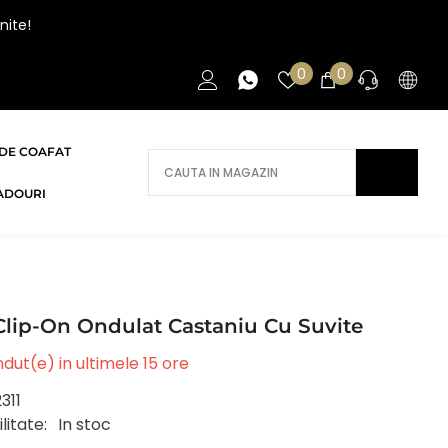
nite!
Liste
0
0
0
de
articole
favorite
DE COAFAT
AI NEVOIE DE AJUTOR?
ADOURI
Daca ai nevoie de ajutor/informatii te
rugam sa ne contactezi.
CONTACT
Clip-On Ondulat Castaniu Cu Suvite
dut(e) in ultimele
15
ore
311
litate:
In stoc