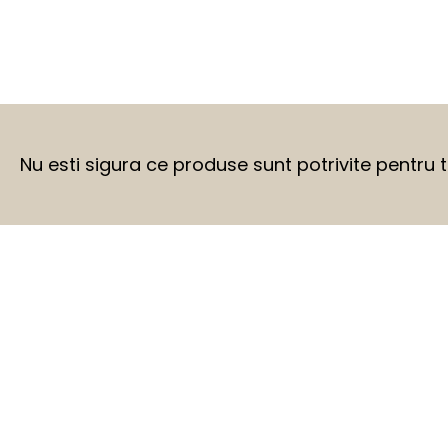
Nu esti sigura ce produse sunt potrivite pentru 
BEFORE
AFTER