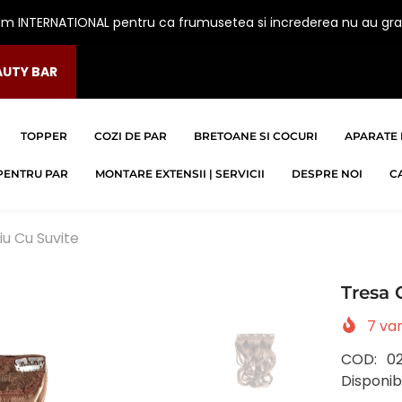
am INTERNATIONAL pentru ca frumusetea si increderea nu au gra
AUTY BAR
TOPPER
COZI DE PAR
BRETOANE SI COCURI
APARATE 
PENTRU PAR
MONTARE EXTENSII | SERVICII
DESPRE NOI
C
u Cu Suvite
Tresa 
7
van
COD:
02
Disponibi