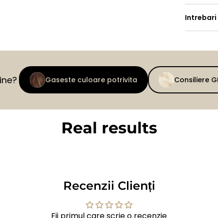
Intrebari
tine?
Gaseste culoare potrivita
Consiliere 
Real results
BEFORE
AFTER
Recenzii Clienți
Fii primul care scrie o recenzie