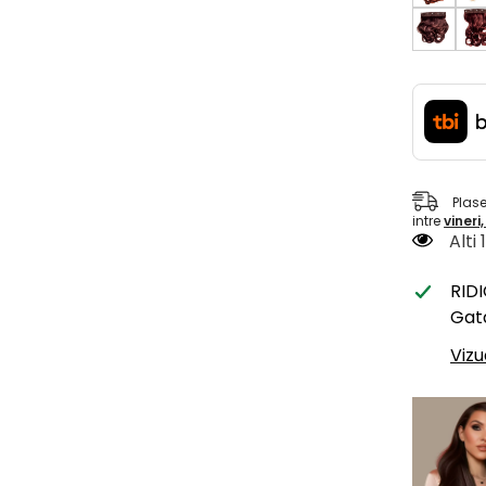
Plas
intre
vineri
Alti
RID
Gata
Vizu