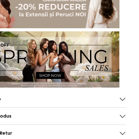
e
rodus
 Retur