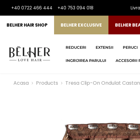
SARI LA CONTINUT
+40 0722 466 444
+40 753 094 018
Livr
BELHER HAIR SHOP
BELHER EXCLUSIVE
BELHER BE
REDUCERI
EXTENSII
PERUCI
INGRIJIREA PARULUI
ACCESORII 
Acasa
Products
Tresa Clip-On Ondulat Castani