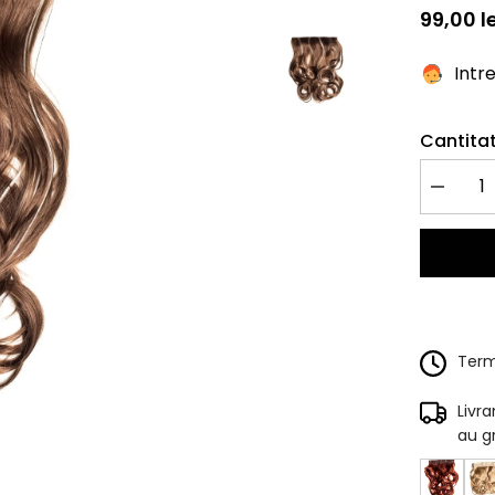
99,00 le
Intr
Cantitat
Redu
cantitate
pentru
Tresa
Clip-
On
Ondulat
Castaniu
Cu
Suvite
Terme
Livr
au g