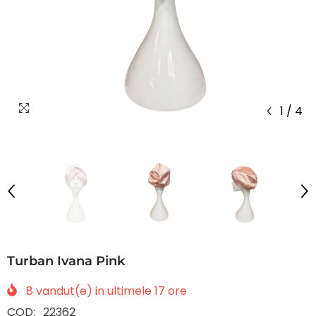
1
/
4
Turban Ivana Pink
8
vandut(e) in ultimele
17
ore
COD:
22362