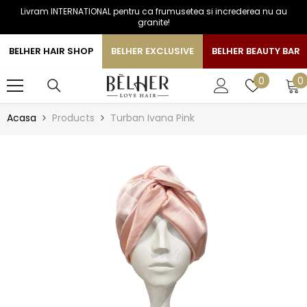
Livram INTERNATIONAL pentru ca frumusetea si increderea nu au
SARI LA CONTINUT
granite!
BELHER HAIR SHOP
BELHER EXCLUSIVE
BELHER BEAUTY BAR
0
Liste
0
0
a
de
favorite
Acasa
Products
Turban Ivana Pink