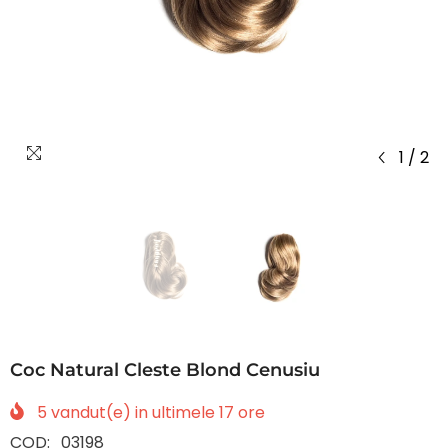
1
/
2
Coc Natural Cleste Blond Cenusiu
5
vandut(e) in ultimele
17
ore
COD:
03198