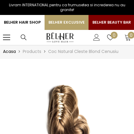
Livram INTERNATIONAL pentru ca frumusetea si increderea nu au
SARI LA CONTINUT
granite!
BELHER HAIR SHOP
BELHER EXCLUSIVE
BELHER BEAUTY BAR
0
Liste
0
0
a
de
favorite
Acasa
Products
Coc Natural Cleste Blond Cenusiu