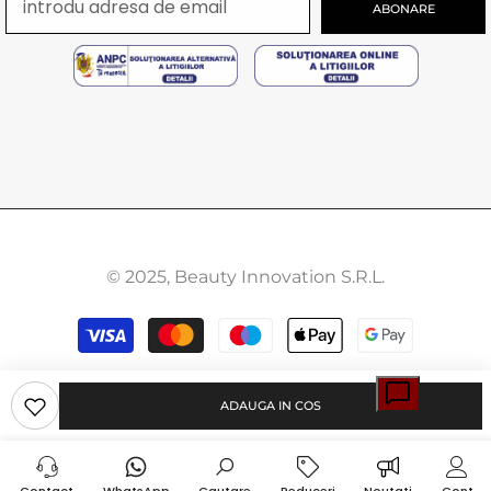
ABONARE
© 2025, Beauty Innovation S.R.L.
Modalitati
de
plata
ADAUGA IN COS