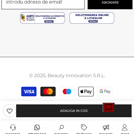
ABONARE
© 2025, Beauty Innovation S.R.L.
Modalitati
de
plata
ADAUGA IN COS