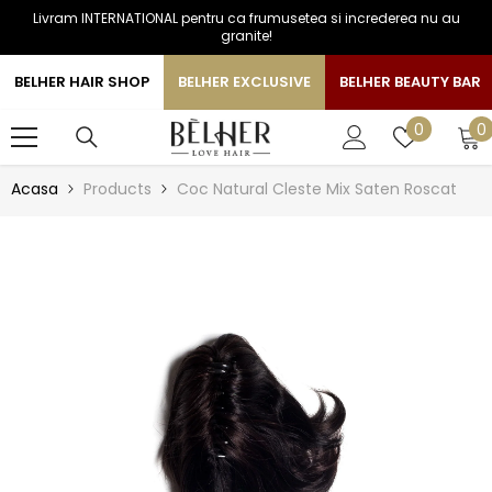
Livram INTERNATIONAL pentru ca frumusetea si increderea nu au
SARI LA CONTINUT
granite!
BELHER HAIR SHOP
BELHER EXCLUSIVE
BELHER BEAUTY BAR
0
Liste
0
0
a
de
favorite
Acasa
Products
Coc Natural Cleste Mix Saten Roscat