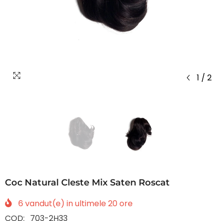
1
/
2
Coc Natural Cleste Mix Saten Roscat
6
vandut(e) in ultimele
20
ore
COD:
703-2H33