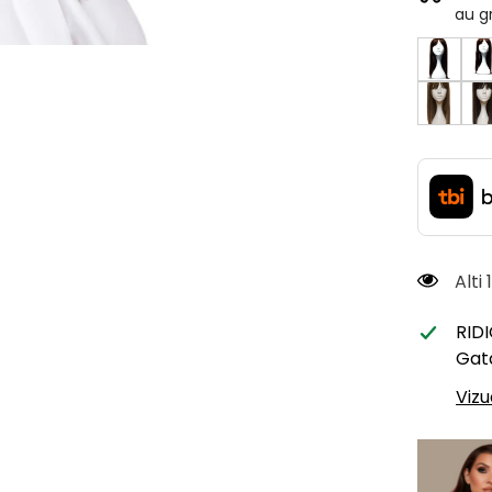
au g
Alti
RID
Gata
Vizu