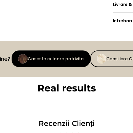
Livrare &
Intrebari
tine?
Gaseste culoare potrivita
Consiliere 
Real results
BEFORE
AFTER
Recenzii Clienți