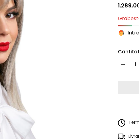
1.289,00
Grabeste
Intr
Cantitat
Redu
cantitate
pentru
Peruca
Naturala
ARIA
Grizonat
Terme
Livr