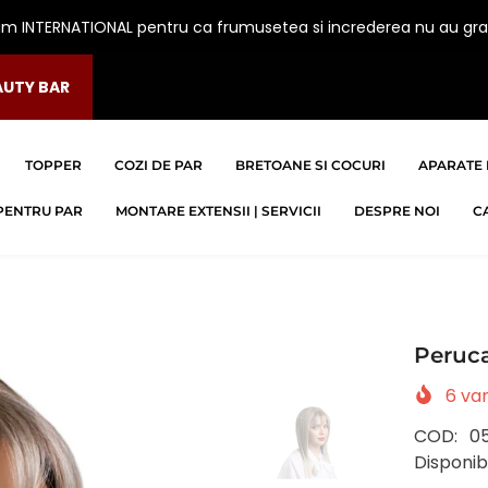
am INTERNATIONAL pentru ca frumusetea si increderea nu au gra
AUTY BAR
TOPPER
COZI DE PAR
BRETOANE SI COCURI
APARATE 
PENTRU PAR
MONTARE EXTENSII | SERVICII
DESPRE NOI
C
t
Peruca
6
van
COD:
0
Disponibi