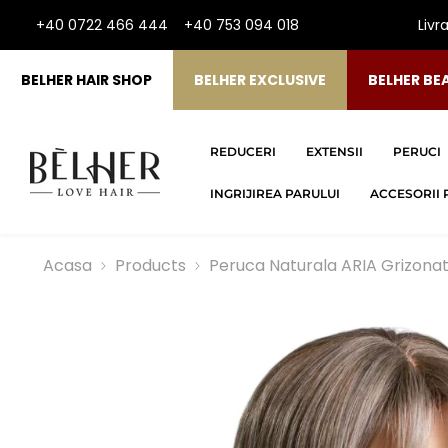
SARI LA CONTINUT
+40 0722 466 444
+40 753 094 018
Livr
BELHER HAIR SHOP
BELHER EXCLUSIVE
BELHER BE
REDUCERI
EXTENSII
PERUCI
INGRIJIREA PARULUI
ACCESORII 
Acasa
Products
Peruca Naturala ARIA Grizona