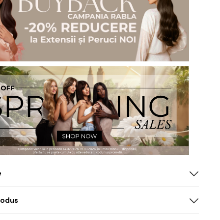
e
rodus