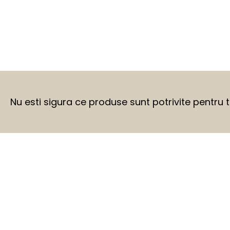
Nu esti sigura ce produse sunt potrivite pentru 
BEFORE
AFTER