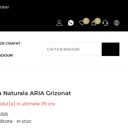
nite!
Liste
0
0
0
de
articole
favorite
DE COAFAT
AI NEVOIE DE AJUTOR?
ADOURI
Daca ai nevoie de ajutor/informatii te
rugam sa ne contactezi.
CONTACT
 Naturala ARIA Grizonat
dut(e) in ultimele
35
ore
5516
litate:
In stoc