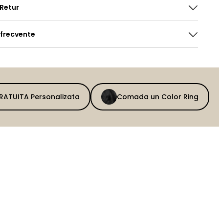
 Retur
 frecvente
GRATUITA Personalizata
Comada un Color Ring
BEFORE
AFTER