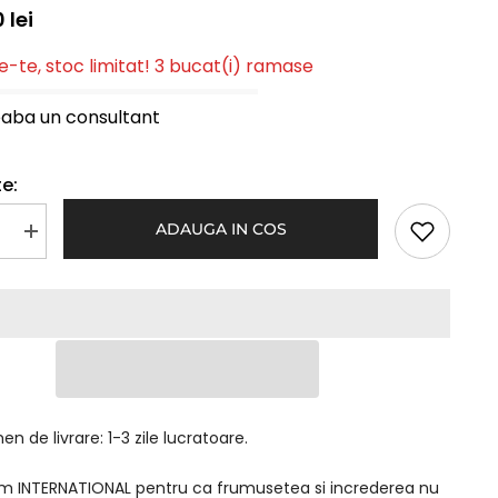
 lei
-te, stoc limitat! 3 bucat(i) ramase
eaba un consultant
e:
ADAUGA IN COS
Mareste
a
cantitatea
pentru
Peruca
Naturala
ARIA
Grizonat
n de livrare: 1-3 zile lucratoare.
am INTERNATIONAL pentru ca frumusetea si increderea nu