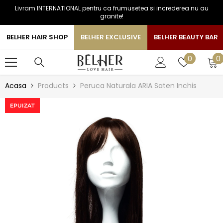
Livram INTERNATIONAL pentru ca frumusetea si increderea nu au
SARI LA CONTINUT
granite!
BELHER HAIR SHOP
BELHER EXCLUSIVE
BELHER BEAUTY BAR
0
Liste
0
0
a
de
favorite
Acasa
Products
Peruca Naturala ARIA Saten Inchis
EPUIZAT