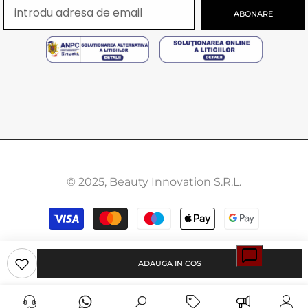
ABONARE
© 2025, Beauty Innovation S.R.L.
Modalitati
de
plata
ADAUGA IN COS