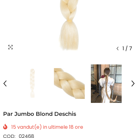
1
/
7
Par Jumbo Blond Deschis
15
vandut(e) in ultimele
18
ore
COD:
02468