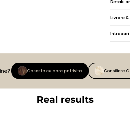
Detalii p
Livrare &
Intrebari
tine?
Gaseste culoare potrivita
Consiliere 
Real results
BEFORE
AFTER