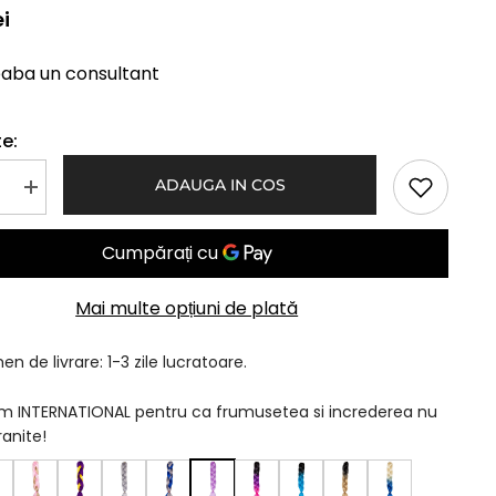
ei
eaba un consultant
e:
ADAUGA IN COS
Mareste
a
cantitatea
pentru
Par
Jumbo
Lila
Mai multe opțiuni de plată
n de livrare: 1-3 zile lucratoare.
am INTERNATIONAL pentru ca frumusetea si increderea nu
ranite!