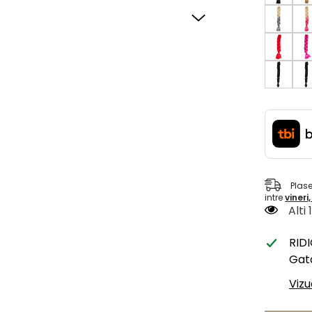
Plas
intre
vineri
Alti
RID
Gata
Vizu