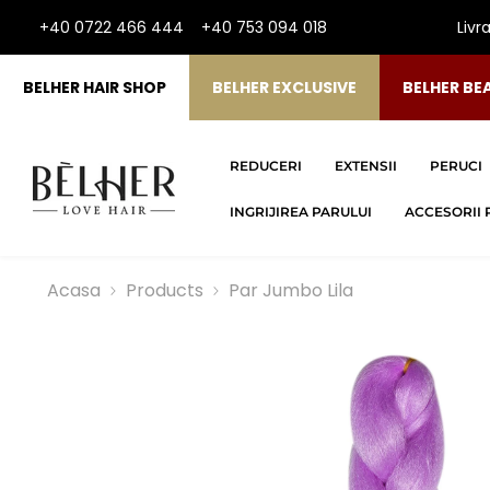
SARI LA CONTINUT
+40 0722 466 444
+40 753 094 018
Livr
BELHER HAIR SHOP
BELHER EXCLUSIVE
BELHER BE
REDUCERI
EXTENSII
PERUCI
INGRIJIREA PARULUI
ACCESORII 
Acasa
Products
Par Jumbo Lila