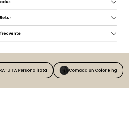
rodus
 Retur
 frecvente
GRATUITA Personalizata
Comada un Color Ring
BEFORE
AFTER