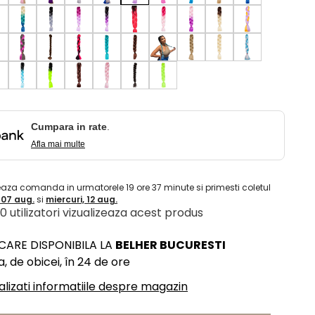
Cumpara in rate
.
Afla mai multe
eaza comanda in urmatorele
19
ore
37
minute
si primesti coletul
, 07 aug.
si
miercuri, 12 aug.
 10 utilizatori vizualizeaza acest produs
ICARE DISPONIBILA LA
BELHER BUCURESTI
, de obicei, în 24 de ore
alizati informatiile despre magazin