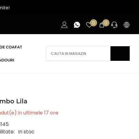
nite!
Liste
0
0
0
de
articole
favorite
DE COAFAT
AI NEVOIE DE AJUTOR?
ADOURI
Daca ai nevoie de ajutor/informatii te
rugam sa ne contactezi.
CONTACT
mbo Lila
dut(e) in ultimele
17
ore
3145
litate:
In stoc