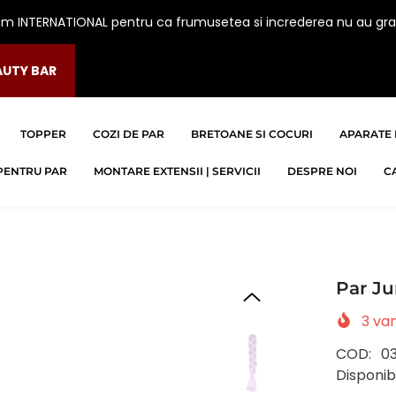
am INTERNATIONAL pentru ca frumusetea si increderea nu au gra
AUTY BAR
TOPPER
COZI DE PAR
BRETOANE SI COCURI
APARATE 
PENTRU PAR
MONTARE EXTENSII | SERVICII
DESPRE NOI
C
Par Ju
3
van
COD:
0
Disponibi