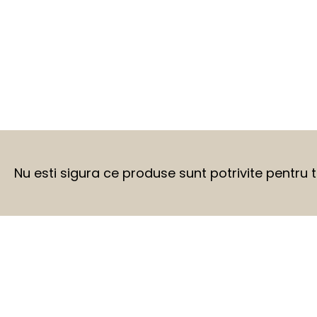
Nu esti sigura ce produse sunt potrivite pentru 
BEFORE
AFTER