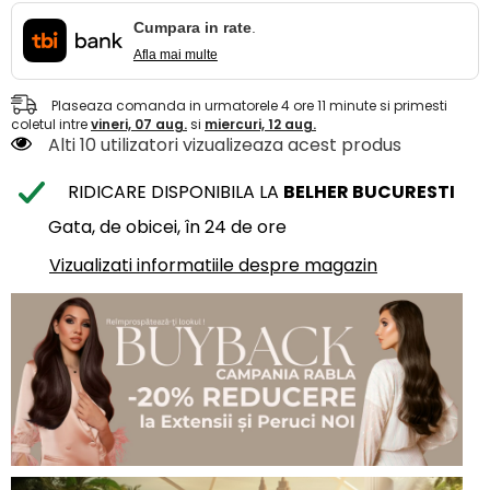
Cumpara in rate
.
Afla mai multe
Plaseaza comanda in urmatorele
4
ore
11
minute
si primesti
coletul intre
vineri, 07 aug.
si
miercuri, 12 aug.
Alti 10 utilizatori vizualizeaza acest produs
RIDICARE DISPONIBILA LA
BELHER BUCURESTI
Gata, de obicei, în 24 de ore
Vizualizati informatiile despre magazin