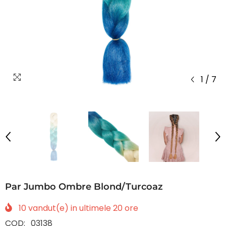
1
/
7
Par Jumbo Ombre Blond/Turcoaz
10
vandut(e) in ultimele
20
ore
COD:
03138